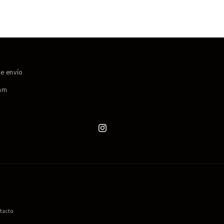
de envío
ram
Instagram
tacto