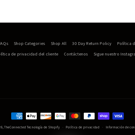
FAQs
Shop Categories
Shop All
30 Day Return Policy
Política 
lítica de privacidad del cliente
Contáctenos
Sigue nuestro Instag
Formas
de
26,
TheConnected
Tecnología de Shopify
Política de privacidad
Información de con
JOIN
pago
VIP!